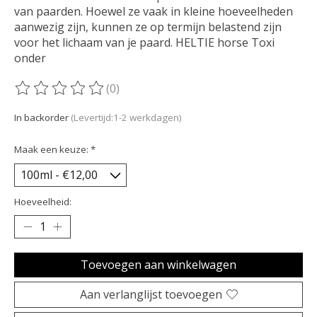
van paarden. Hoewel ze vaak in kleine hoeveelheden
aanwezig zijn, kunnen ze op termijn belastend zijn
voor het lichaam van je paard. HELTIE horse Toxi
onder
(0)
De beoordeling van dit product is
0
van de 5
In backorder
(Levertijd:1-2 werkdagen)
Maak een keuze:
*
Hoeveelheid:
Toevoegen aan winkelwagen
Aan verlanglijst toevoegen