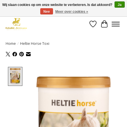
Wij slaan cookies op om onze website te verbeteren. Is dat akkoord?
Ja
Nee
Meer over cookies »
Gratis verzending vanaf €49 op een groot deel van ons assortiment
Verlanglijst
Winkelwa
Home
/
Heltie Horse Toxi
Product image slideshow Items