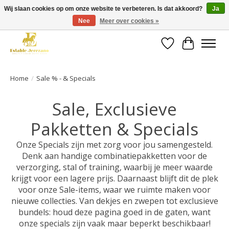
Wij slaan cookies op om onze website te verbeteren. Is dat akkoord?
Ja
Nee
Meer over cookies »
Gratis verzending vanaf €49 op een groot deel van ons assortiment
Verlanglijst
Winkelwa
Home
/
Sale % - & Specials
Sale, Exclusieve
Pakketten & Specials
Onze Specials zijn met zorg voor jou samengesteld.
Denk aan handige combinatiepakketten voor de
verzorging, stal of training, waarbij je meer waarde
krijgt voor een lagere prijs. Daarnaast blijft dit de plek
voor onze Sale-items, waar we ruimte maken voor
nieuwe collecties. Van dekjes en zwepen tot exclusieve
bundels: houd deze pagina goed in de gaten, want
onze specials zijn vaak maar beperkt beschikbaar!