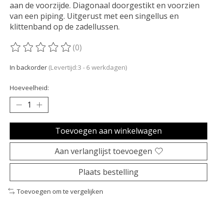
aan de voorzijde. Diagonaal doorgestikt en voorzien
van een piping. Uitgerust met een singellus en
klittenband op de zadellussen.
(0)
De beoordeling van dit product is
0
van de 5
In backorder
(Levertijd:3 - 6 werkdagen)
Hoeveelheid:
Toevoegen aan winkelwagen
Aan verlanglijst toevoegen
Plaats bestelling
Toevoegen om te vergelijken