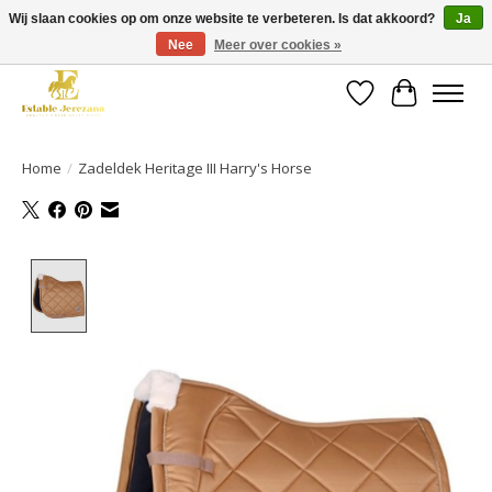
Wij slaan cookies op om onze website te verbeteren. Is dat akkoord?
Ja
Nee
Meer over cookies »
Gratis verzending vanaf €49 op een groot deel van ons assortiment
Verlanglijst
Winkelwa
Home
/
Zadeldek Heritage III Harry's Horse
Product image slideshow Items