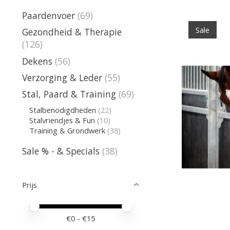
Paardenvoer
(69)
Sale
Gezondheid & Therapie
(126)
Dekens
(56)
Verzorging & Leder
(55)
Stal, Paard & Training
(69)
Stalbenodigdheden
(22)
Stalvriendjes & Fun
(10)
Training & Grondwerk
(38)
Sale % - & Specials
(38)
Prijs
Minimale prijswaarde
Price maximum value
€
0
- €
15