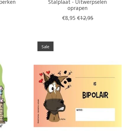
eperken
Stalplaat - Uitwerpselen
oprapen
€8,95
€12,95
Sale