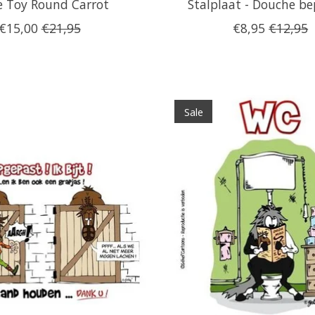
e Toy Round Carrot
Stalplaat - Douche b
€15,00
€21,95
€8,95
€12,95
Sale