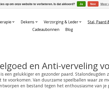
kies op om onze website te verbeteren. Is dat akkoord?
Ja
Nee
Meer 
erapie
Dekens
Verzorging & Leder
Stal, Paard 
Cadeaubonnen
Blog
lgoed en Anti-verveling voo
 is een gelukkiger en gezonder paard. Stalondeugden z
 dit te voorkomen. Van duurzame speelballen waar ze me
 ontworpen en bestand tegen het enthousiasme van je paa