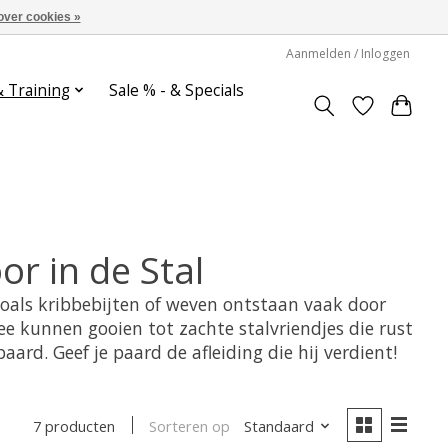
over cookies »
Aanmelden / Inloggen
& Training
Sale % - & Specials
r in de Stal
oals kribbebijten of weven ontstaan vaak door
e kunnen gooien tot zachte stalvriendjes die rust
rd. Geef je paard de afleiding die hij verdient!
Sorteren op
Standaard
7 producten