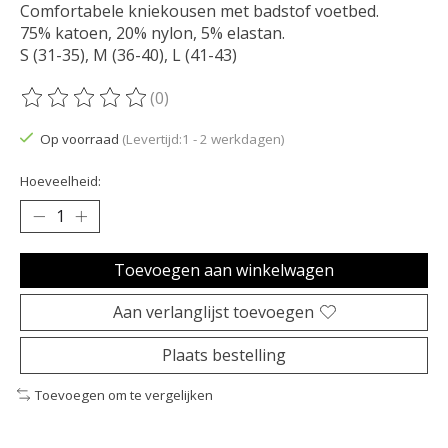
Comfortabele kniekousen met badstof voetbed.
75% katoen, 20% nylon, 5% elastan.
S (31-35), M (36-40), L (41-43)
(0)
De beoordeling van dit product is
0
van de 5
Op voorraad
(Levertijd:1 - 2 werkdagen)
Hoeveelheid:
Toevoegen aan winkelwagen
Aan verlanglijst toevoegen
Plaats bestelling
Toevoegen om te vergelijken