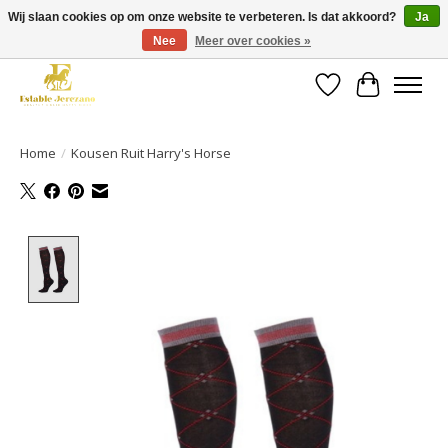
Wij slaan cookies op om onze website te verbeteren. Is dat akkoord?
Ja
Nee
Meer over cookies »
Gratis verzending vanaf €49 op een groot deel van ons assortiment
Verlanglijst
Winkelwa
Home
/
Kousen Ruit Harry's Horse
Product image slideshow Items