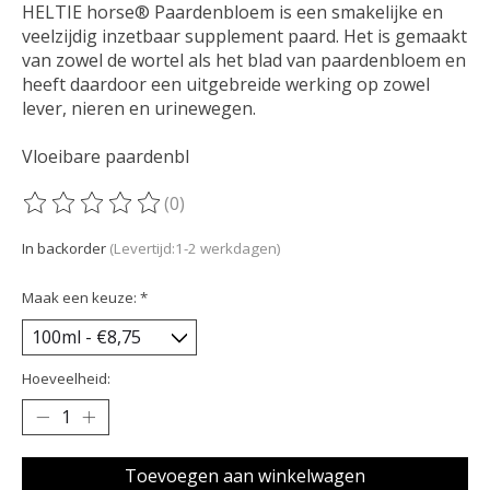
HELTIE horse® Paardenbloem is een smakelijke en
veelzijdig inzetbaar supplement paard. Het is gemaakt
van zowel de wortel als het blad van paardenbloem en
heeft daardoor een uitgebreide werking op zowel
lever, nieren en urinewegen.
Vloeibare paardenbl
(0)
De beoordeling van dit product is
0
van de 5
In backorder
(Levertijd:1-2 werkdagen)
Maak een keuze:
*
Hoeveelheid:
Toevoegen aan winkelwagen