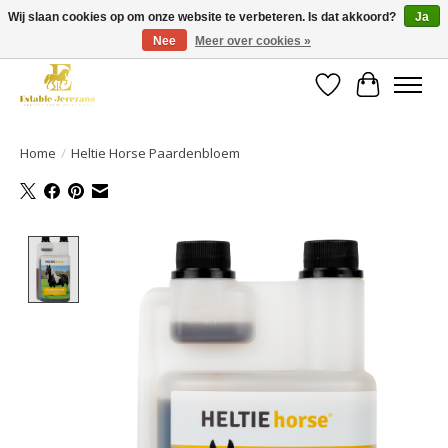
Wij slaan cookies op om onze website te verbeteren. Is dat akkoord?
Ja
Nee
Meer over cookies »
Gratis verzending vanaf €49 op een groot deel van ons assortiment
Verlanglijst
Winkelwa
Home
/
Heltie Horse Paardenbloem
Product image slideshow Items