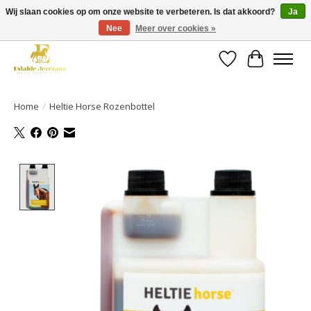
Wij slaan cookies op om onze website te verbeteren. Is dat akkoord?
Ja
Nee
Meer over cookies »
Gratis verzending vanaf €49 op een groot deel van ons assortiment
Verlanglijst
Winkelwa
Home
/
Heltie Horse Rozenbottel
Product image slideshow Items