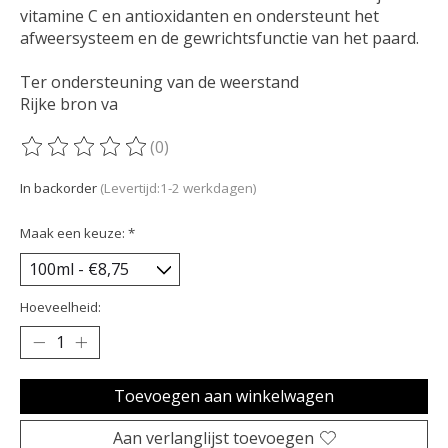
vitamine C en antioxidanten en ondersteunt het
afweersysteem en de gewrichtsfunctie van het paard.
Ter ondersteuning van de weerstand
Rijke bron va
(0)
De beoordeling van dit product is
0
van de 5
In backorder
(Levertijd:1-2 werkdagen)
Maak een keuze:
*
Hoeveelheid:
Toevoegen aan winkelwagen
Aan verlanglijst toevoegen