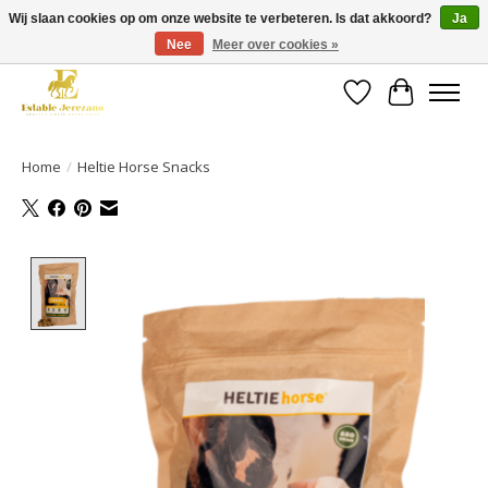
Wij slaan cookies op om onze website te verbeteren. Is dat akkoord?
Ja
Nee
Meer over cookies »
Gratis verzending vanaf €49 op een groot deel van ons assortiment
Verlanglijst
Winkelwa
Home
/
Heltie Horse Snacks
Product image slideshow Items