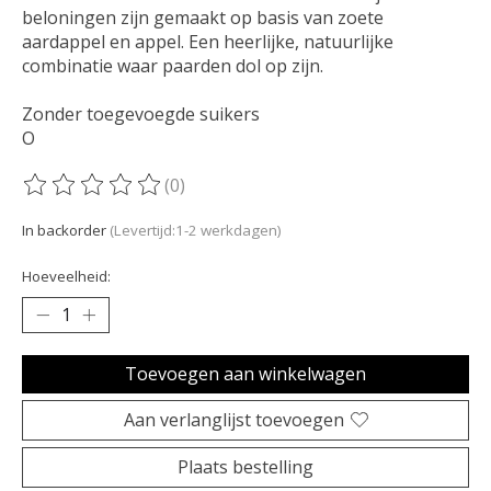
beloningen zijn gemaakt op basis van zoete
aardappel en appel. Een heerlijke, natuurlijke
combinatie waar paarden dol op zijn.
Zonder toegevoegde suikers
O
(0)
De beoordeling van dit product is
0
van de 5
In backorder
(Levertijd:1-2 werkdagen)
Hoeveelheid:
Toevoegen aan winkelwagen
Aan verlanglijst toevoegen
Plaats bestelling