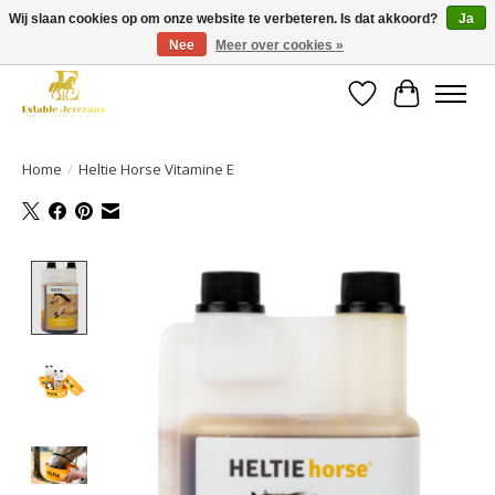
Wij slaan cookies op om onze website te verbeteren. Is dat akkoord?
Ja
Nee
Meer over cookies »
Gratis verzending vanaf €49 op een groot deel van ons assortiment
Verlanglijst
Winkelwa
Home
/
Heltie Horse Vitamine E
Product image slideshow Items