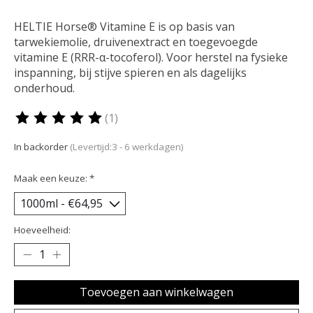
HELTIE Horse® Vitamine E is op basis van
tarwekiemolie, druivenextract en toegevoegde
vitamine E (RRR-α-tocoferol). Voor herstel na fysieke
inspanning, bij stijve spieren en als dagelijks
onderhoud.
(1)
De beoordeling van dit product is
5
van de 5
In backorder
(Levertijd:3 - 6 werkdagen)
Maak een keuze:
*
Hoeveelheid:
Toevoegen aan winkelwagen