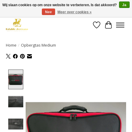
Wij slaan cookies op om onze website te verbeteren. Is dat akkoord?
Ja
Nee
Meer over cookies »
Gratis verzending vanaf €49 op een groot deel van ons assortiment
Verlanglijst
Winkelwa
Home
/
Opbergtas Medium
Product image slideshow Items