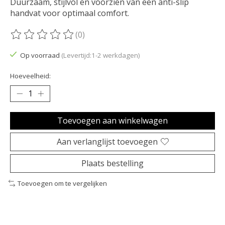
Duurzaam, stijlvol en voorzien van een anti-slip
handvat voor optimaal comfort.
(0)
De beoordeling van dit product is
0
van de 5
Op voorraad
(Levertijd:1-2 werkdagen)
Hoeveelheid:
Toevoegen aan winkelwagen
Aan verlanglijst toevoegen
Plaats bestelling
Toevoegen om te vergelijken