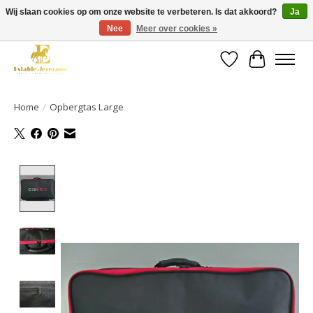
Wij slaan cookies op om onze website te verbeteren. Is dat akkoord?
Ja
Nee
Meer over cookies »
Gratis verzending vanaf €49 op een groot deel van ons assortiment
Verlanglijst
Winkelwa
Home
/
Opbergtas Large
Product image slideshow Items