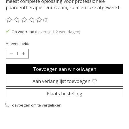
meest complete oplossing voor professionele
paardentherapie. Duurzaam, ruim en luxe afgewerkt.
(0)
De beoordeling van dit product is
0
van de 5
Op voorraad
(Levertijd:1-2 werkdagen)
Hoeveelheid:
Toevoegen aan winkelwagen
Aan verlanglijst toevoegen
Plaats bestelling
Toevoegen om te vergelijken