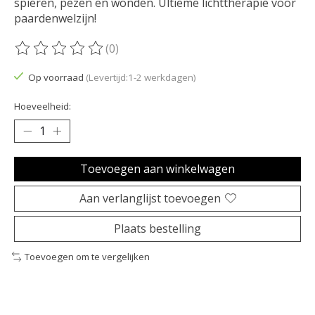
spieren, pezen en wonden. Ultieme lichttherapie voor
paardenwelzijn!
(0)
De beoordeling van dit product is
0
van de 5
Op voorraad
(Levertijd:1-2 werkdagen)
Hoeveelheid:
Toevoegen aan winkelwagen
Aan verlanglijst toevoegen
Plaats bestelling
Toevoegen om te vergelijken