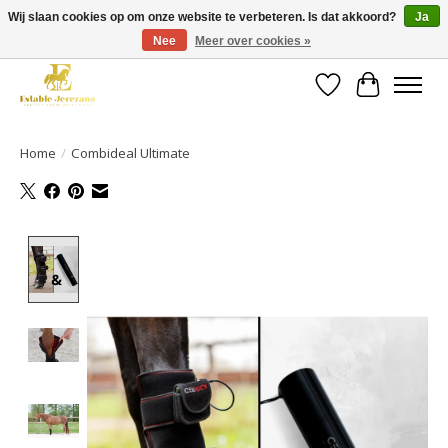
Wij slaan cookies op om onze website te verbeteren. Is dat akkoord?
Ja
Nee
Meer over cookies »
Gratis verzending vanaf €49 op een groot deel van ons assortiment
Verlanglijst
Winkelwa
Home
/
Combideal Ultimate
Product image slideshow Items