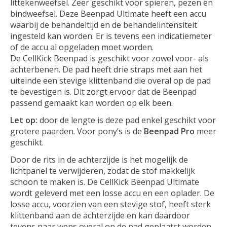
littekenweefsel. Zeer geschikt voor spieren, pezen en
bindweefsel. Deze Beenpad Ultimate heeft een accu
waarbij de behandeltijd en de behandelintensiteit
ingesteld kan worden. Er is tevens een indicatiemeter
of de accu al opgeladen moet worden.
De CellKick Beenpad is geschikt voor zowel voor- als
achterbenen. De pad heeft drie straps met aan het
uiteinde een stevige klittenband die overal op de pad
te bevestigen is. Dit zorgt ervoor dat de Beenpad
passend gemaakt kan worden op elk been.
Let op:
door de lengte is deze pad enkel geschikt voor
grotere paarden. Voor pony’s is de
Beenpad Pro
meer
geschikt.
Door de rits in de achterzijde is het mogelijk de
lichtpanel te verwijderen, zodat de stof makkelijk
schoon te maken is. De CellKick Beenpad Ultimate
wordt geleverd met een losse accu en een oplader. De
losse accu, voorzien van een stevige stof, heeft sterk
klittenband aan de achterzijde en kan daardoor
tevens naar wens overal op de pad geplaatst worden.