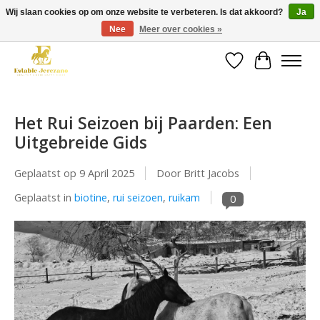
Wij slaan cookies op om onze website te verbeteren. Is dat akkoord?
Ja
Nee
Meer over cookies »
Gratis verzending vanaf €49 op een groot deel van ons assortiment
Verlanglijst
Winkelwa
Het Rui Seizoen bij Paarden: Een
Uitgebreide Gids
Geplaatst op
9 April 2025
Door Britt Jacobs
Geplaatst in
biotine
,
rui seizoen
,
ruikam
0