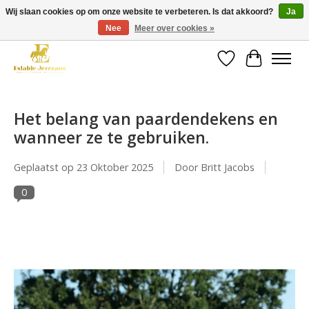
Wij slaan cookies op om onze website te verbeteren. Is dat akkoord?
Ja
Nee
Meer over cookies »
Gratis verzending vanaf €49 op een groot deel van ons assortiment
Verlanglijst
Winkelwa
Het belang van paardendekens en
wanneer ze te gebruiken.
Geplaatst op
23 Oktober 2025
Door Britt Jacobs
0