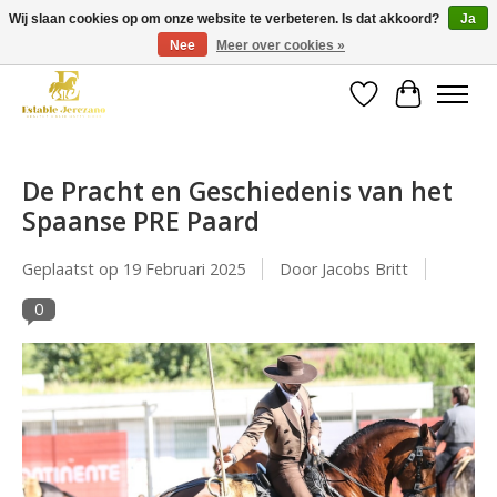
Wij slaan cookies op om onze website te verbeteren. Is dat akkoord?
Ja
Nee
Meer over cookies »
Gratis verzending vanaf €49 op een groot deel van ons assortiment
Verlanglijst
Winkelwa
De Pracht en Geschiedenis van het
Spaanse PRE Paard
Geplaatst op
19 Februari 2025
Door Jacobs Britt
0