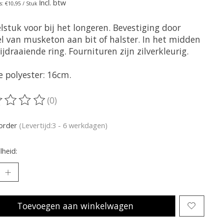
Incl. btw
s: €10,95 / Stuk
lstuk voor bij het longeren. Bevestiging door
l van musketon aan bit of halster. In het midden
ijdraaiende ring. Fournituren zijn zilverkleurig.
e polyester: 16cm.
(0)
oordeling van dit product is
0
van de 5
korder
(Levertijd:3 - 6 werkdagen)
heid:
Toevoegen aan winkelwagen