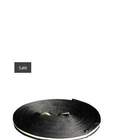
Items van productcarrousel
Sale