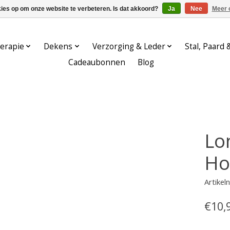
kies op om onze website te verbeteren. Is dat akkoord?
Ja
Nee
Meer 
erapie
Dekens
Verzorging & Leder
Stal, Paard 
Cadeaubonnen
Blog
Lo
Ho
Artike
€10,