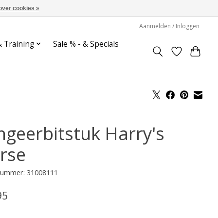
over cookies »
Aanmelden / Inloggen
& Training
Sale % - & Specials
ngeerbitstuk Harry's
rse
lnummer: 31008111
95