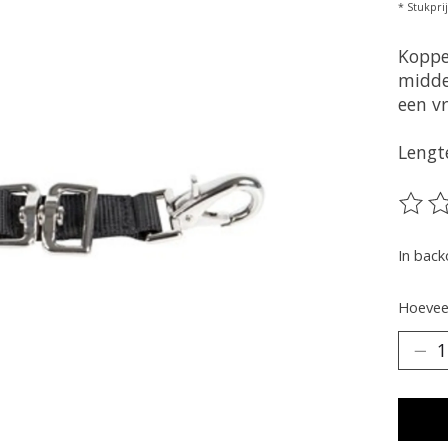
* Stukprij
Koppe
midde
een vr
Lengt
De be
In bac
Hoeveel