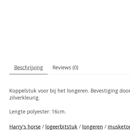
Beschrijving
Reviews (0)
Koppelstuk voor bij het longeren. Bevestiging doo
zilverkleurig.
Lengte polyester: 16cm.
Harry's horse
/
logeerbitstuk
/
longeren
/
musketo