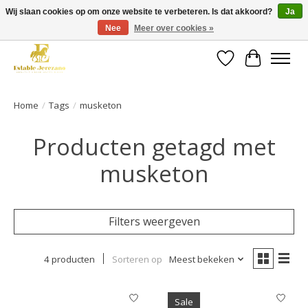
Wij slaan cookies op om onze website te verbeteren. Is dat akkoord?
Ja
Nee
Meer over cookies »
Gratis verzending vanaf €49 op een groot deel van ons assortiment
Verlanglijst
Winkelwa
Home
/
Tags
/
musketon
Producten getagd met
musketon
Filters weergeven
4 producten
Sorteren op
Meest bekeken
Sale