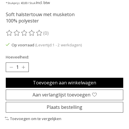
Incl. btw
* Stukprijs: €0,00 / Stuk
Soft halstertouw met musketon
100% polyester
(0)
De beoordeling van dit product is
0
van de 5
Op voorraad
(Levertijd:1 - 2 werkdagen)
Hoeveelheid:
Toevoegen aan winkelwagen
Aan verlanglijst toevoegen
Plaats bestelling
Toevoegen om te vergelijken