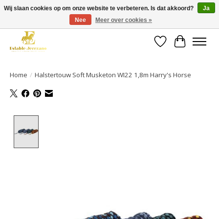
Wij slaan cookies op om onze website te verbeteren. Is dat akkoord?
Ja
Nee
Meer over cookies »
Gratis verzending vanaf €49 op een groot deel van ons assortiment
Verlanglijst
Winkelwa
Home
/
Halstertouw Soft Musketon WI22 1,8m Harry's Horse
Product image slideshow Items