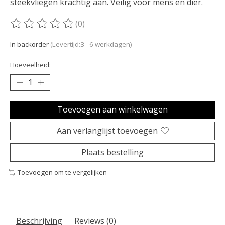
steekvliegen krachtig aan. Veilig voor mens en dier.
(0)
De beoordeling van dit product is
0
van de 5
In backorder
(Levertijd:3 - 6 werkdagen)
Hoeveelheid:
Toevoegen aan winkelwagen
Aan verlanglijst toevoegen
Plaats bestelling
Toevoegen om te vergelijken
Beschrijving
Reviews (0)