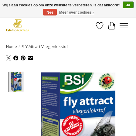
Wij slaan cookies op om onze website te verbeteren. Is dat akkoord?
Ja
Nee
Meer over cookies »
Gratis verzending vanaf €49 op een groot deel van ons assortiment
Verlanglijst
Winkelwa
Home
/
FLY Attract Vliegenlokstof
Product image slideshow Items