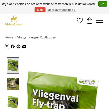
Wij slaan cookies op om onze website te verbeteren. Is dat akkoord?
Ja
Nee
Meer over cookies »
Gratis verzending vanaf €49 op een groot deel van ons assortiment
Verlanglijst
Winkelwa
Home
/
Vliegenvanger XL Alcochem
Product image slideshow Items