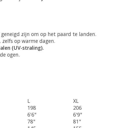
 geneigd zijn om op het paard te landen.
, zelfs op warme dagen.
alen (UV-straling).
de ogen.
L
XL
198
206
6'6"
6'9"
78"
81"