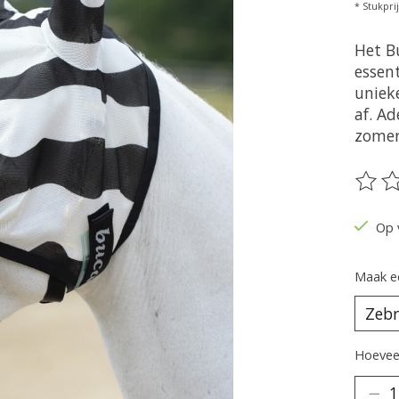
* Stukprij
Het B
essen
uniek
af. A
zomer
De be
Op 
Maak e
Hoeveel