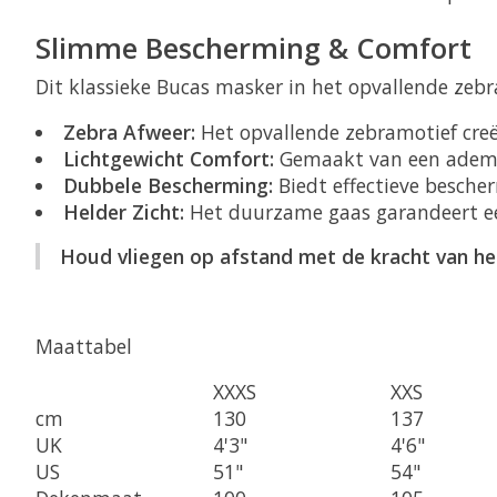
Slimme Bescherming & Comfort
Dit klassieke Bucas masker in het opvallende zebra
Zebra Afweer:
Het opvallende zebramotief creëe
Lichtgewicht Comfort:
Gemaakt van een ademen
Dubbele Bescherming:
Biedt effectieve besch
Helder Zicht:
Het duurzame gaas garandeert ee
Houd vliegen op afstand met de kracht van het
Maattabel
XXXS
XXS
cm
130
137
UK
4'3"
4'6"
US
51"
54"