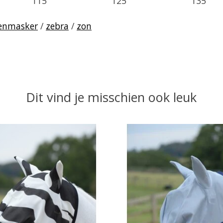
115
125
135
genmasker
/
zebra
/
zon
Dit vind je misschien ook leuk