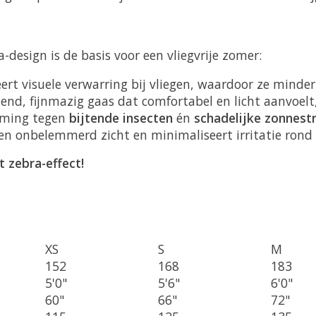
-design is de basis voor een vliegvrije zomer:
rt visuele verwarring bij vliegen, waardoor ze minder
d, fijnmazig gaas dat comfortabel en licht aanvoelt
erming tegen
bijtende insecten
én
schadelijke zonnestr
n onbelemmerd zicht en minimaliseert irritatie rond 
 zebra-effect!
XS
S
M
152
168
183
5'0"
5'6"
6'0"
60"
66"
72"