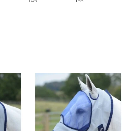
145
155