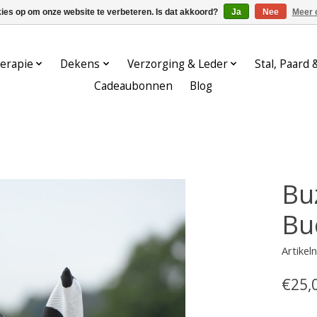
kies op om onze website te verbeteren. Is dat akkoord?
Ja
Nee
Meer 
erapie
Dekens
Verzorging & Leder
Stal, Paard 
Cadeaubonnen
Blog
Bu
Bu
Artike
€25,