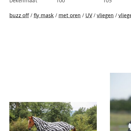
Dekenmaat
100
105
buzz off
/
fly mask
/
met oren
/
UV
/
vliegen
/
vlie
Items van productcarrousel