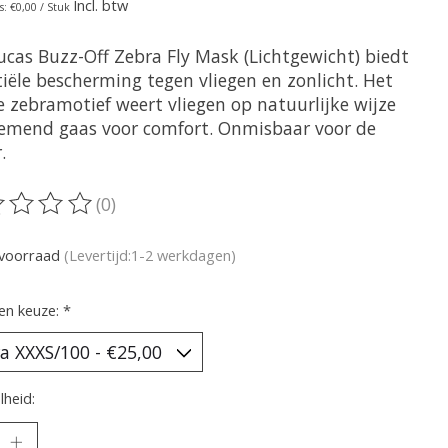
Incl. btw
s: €0,00 / Stuk
ucas Buzz-Off Zebra Fly Mask (Lichtgewicht) biedt
tiële bescherming tegen vliegen en zonlicht. Het
e zebramotief weert vliegen op natuurlijke wijze
demend gaas voor comfort. Onmisbaar voor de
.
(0)
oordeling van dit product is
0
van de 5
voorraad
(Levertijd:1-2 werkdagen)
en keuze:
*
heid: