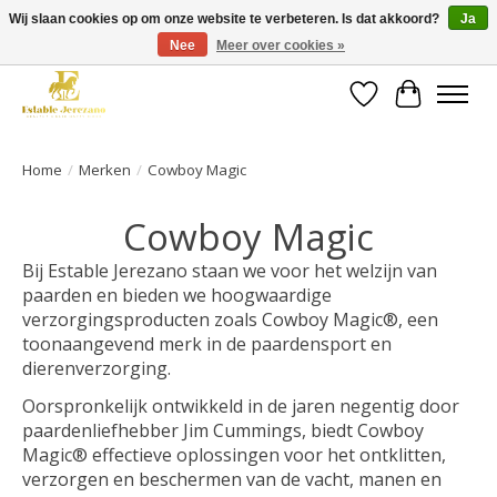
Wij slaan cookies op om onze website te verbeteren. Is dat akkoord?
Ja
Nee
Meer over cookies »
Gratis verzending vanaf €49 op een groot deel van ons assortiment
Verlanglijst
Winkelwa
Home
/
Merken
/
Cowboy Magic
Cowboy Magic
Bij Estable Jerezano staan we voor het welzijn van
paarden en bieden we hoogwaardige
verzorgingsproducten zoals Cowboy Magic®, een
toonaangevend merk in de paardensport en
dierenverzorging.
Oorspronkelijk ontwikkeld in de jaren negentig door
paardenliefhebber Jim Cummings, biedt Cowboy
Magic® effectieve oplossingen voor het ontklitten,
verzorgen en beschermen van de vacht, manen en