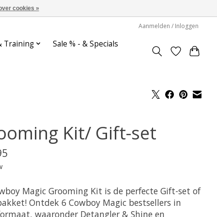
over cookies »
Aanmelden / Inloggen
& Training
Sale % - & Specials
ooming Kit/ Gift-set
95
w
wboy Magic Grooming Kit is de perfecte Gift-set of
pakket! Ontdek 6 Cowboy Magic bestsellers in
formaat, waaronder Detangler & Shine en