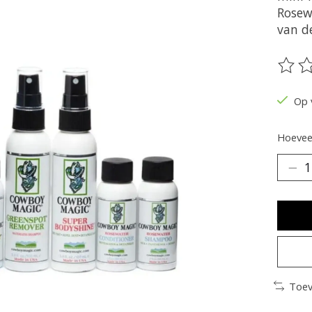
Rosew
van de
De be
Op 
Hoeveel
Toev