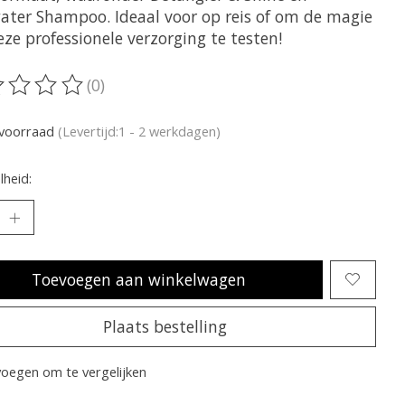
ater Shampoo. Ideaal voor op reis of om de magie
ze professionele verzorging te testen!
(0)
oordeling van dit product is
0
van de 5
voorraad
(Levertijd:1 - 2 werkdagen)
heid:
Toevoegen aan winkelwagen
Plaats bestelling
oegen om te vergelijken