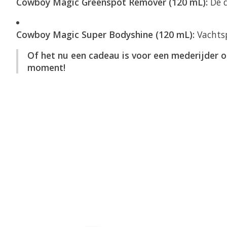
Cowboy Magic Greenspot Remover (120 mL):
De d
Cowboy Magic Super Bodyshine (120 mL):
Vachtsp
Of het nu een cadeau is voor een mederijder 
moment!
Items van productcarrousel