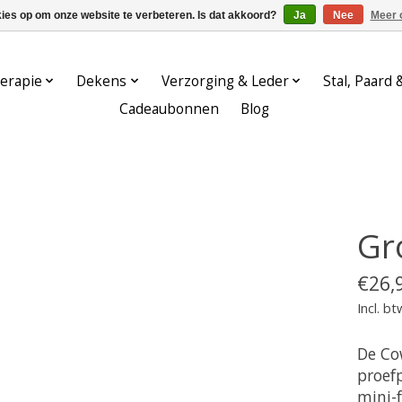
kies op om onze website te verbeteren. Is dat akkoord?
Ja
Nee
Meer 
erapie
Dekens
Verzorging & Leder
Stal, Paard 
Cadeaubonnen
Blog
Gr
€26,
Incl. bt
De Co
proef
mini-