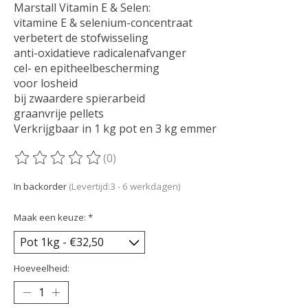
Marstall Vitamin E & Selen:
vitamine E & selenium-concentraat
verbetert de stofwisseling
anti-oxidatieve radicalenafvanger
cel- en epitheelbescherming
voor losheid
bij zwaardere spierarbeid
graanvrije pellets
Verkrijgbaar in 1 kg pot en 3 kg emmer
(0)
De beoordeling van dit product is
0
van de 5
In backorder
(Levertijd:3 - 6 werkdagen)
Maak een keuze:
*
Hoeveelheid: