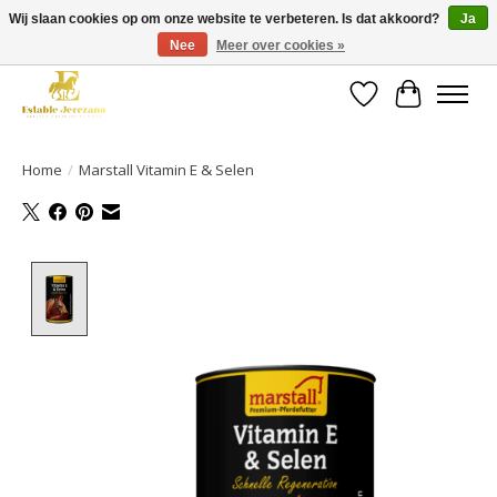
Wij slaan cookies op om onze website te verbeteren. Is dat akkoord?
Ja
Nee
Meer over cookies »
Gratis verzending vanaf €49 op een groot deel van ons assortiment
Verlanglijst
Winkelwa
Home
/
Marstall Vitamin E & Selen
Product image slideshow Items