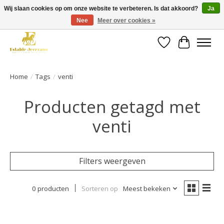
Wij slaan cookies op om onze website te verbeteren. Is dat akkoord?
Ja
Nee
Meer over cookies »
Gratis verzending vanaf €49 op een groot deel van ons assortiment
Verlanglijst
Winkelwa
Home
/
Tags
/
venti
Producten getagd met
venti
Filters weergeven
0 producten
Sorteren op
Meest bekeken