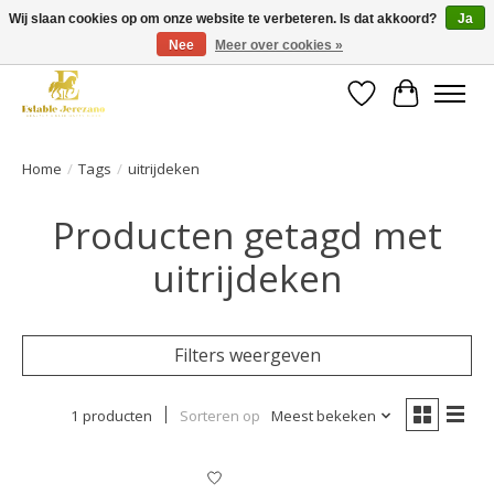
Wij slaan cookies op om onze website te verbeteren. Is dat akkoord?
Ja
Nee
Meer over cookies »
Gratis verzending vanaf €49 op een groot deel van ons assortiment
Verlanglijst
Winkelwa
Home
/
Tags
/
uitrijdeken
Producten getagd met
uitrijdeken
Filters weergeven
1 producten
Sorteren op
Meest bekeken