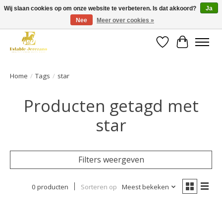
Wij slaan cookies op om onze website te verbeteren. Is dat akkoord?
Ja
Nee
Meer over cookies »
Gratis verzending vanaf €49 op een groot deel van ons assortiment
Verlanglijst
Winkelwa
Home
/
Tags
/
star
Producten getagd met
star
Filters weergeven
0 producten
Sorteren op
Meest bekeken