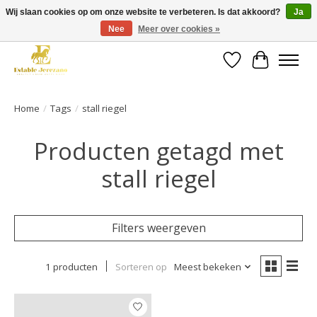
Wij slaan cookies op om onze website te verbeteren. Is dat akkoord?
Ja
Nee
Meer over cookies »
Gratis verzending vanaf €49 op een groot deel van ons assortiment
Verlanglijst
Winkelwa
Home
/
Tags
/
stall riegel
Producten getagd met
stall riegel
Filters weergeven
1 producten
Sorteren op
Meest bekeken