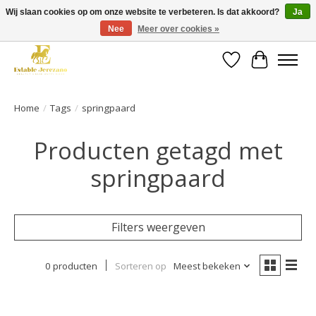
Wij slaan cookies op om onze website te verbeteren. Is dat akkoord?
Ja
Nee
Meer over cookies »
Gratis verzending vanaf €49 op een groot deel van ons assortiment
Verlanglijst
Winkelwa
Home
/
Tags
/
springpaard
Producten getagd met
springpaard
Filters weergeven
0 producten
Sorteren op
Meest bekeken