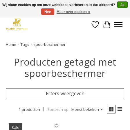
Wij slaan cookies op om onze website te verbeteren. Is dat akkoord?
Ja
Nee
Meer over cookies »
Gratis verzending vanaf €49 op een groot deel van ons assortiment
Verlanglijst
Winkelwa
Home
/
Tags
/
spoorbeschermer
Producten getagd met
spoorbeschermer
Filters weergeven
1 producten
Sorteren op
Meest bekeken
Sale