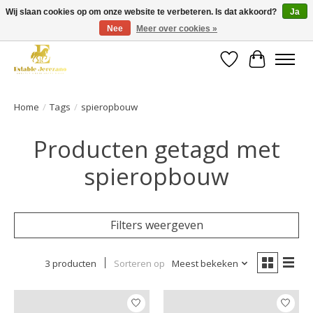
Wij slaan cookies op om onze website te verbeteren. Is dat akkoord?
Ja
Nee
Meer over cookies »
Gratis verzending vanaf €49 op een groot deel van ons assortiment
Verlanglijst
Winkelwa
Home
/
Tags
/
spieropbouw
Producten getagd met
spieropbouw
Filters weergeven
3 producten
Sorteren op
Meest bekeken