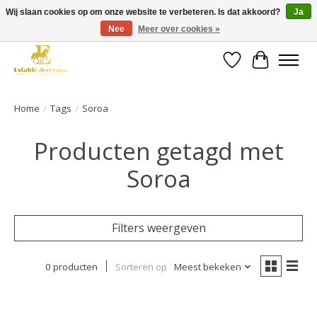
Wij slaan cookies op om onze website te verbeteren. Is dat akkoord?
Ja
Nee
Meer over cookies »
Gratis verzending vanaf €49 op een groot deel van ons assortiment
Verlanglijst
Winkelwa
Home
/
Tags
/
Soroa
Producten getagd met
Soroa
Filters weergeven
0 producten
Sorteren op
Meest bekeken