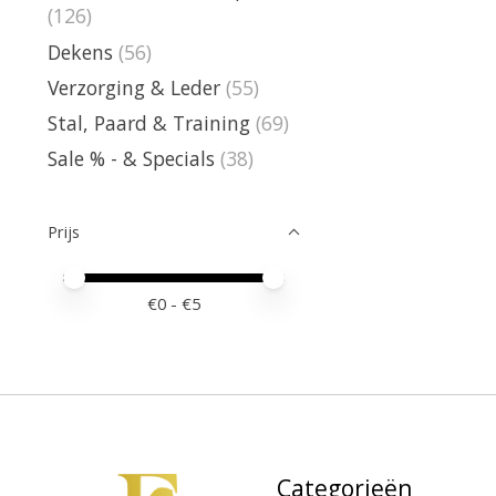
(126)
Dekens
(56)
Verzorging & Leder
(55)
Stal, Paard & Training
(69)
Sale % - & Specials
(38)
Prijs
Minimale prijswaarde
Price maximum value
€
0
- €
5
Categorieën