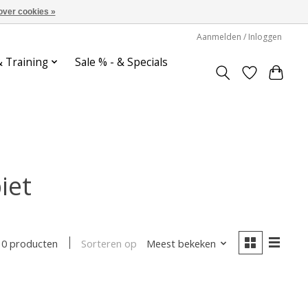
over cookies »
Aanmelden / Inloggen
& Training
Sale % - & Specials
iet
Sorteren op
Meest bekeken
0 producten