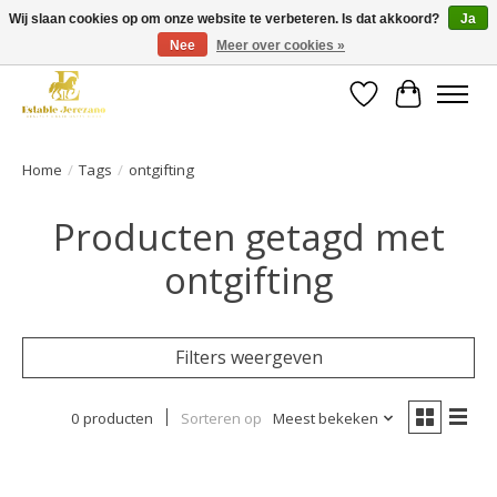
Wij slaan cookies op om onze website te verbeteren. Is dat akkoord?
Ja
Nee
Meer over cookies »
Gratis verzending vanaf €49 op een groot deel van ons assortiment
Verlanglijst
Winkelwa
Home
/
Tags
/
ontgifting
Producten getagd met
ontgifting
Filters weergeven
0 producten
Sorteren op
Meest bekeken