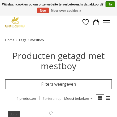
Wij slaan cookies op om onze website te verbeteren. Is dat akkoord?
Ja
Nee
Meer over cookies »
Gratis verzending vanaf €49 op een groot deel van ons assortiment
Verlanglijst
Winkelwa
Home
/
Tags
/
mestboy
Producten getagd met
mestboy
Filters weergeven
1 producten
Sorteren op
Meest bekeken
Sale