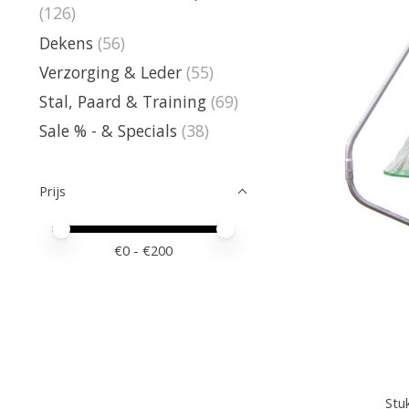
(126)
Dekens
(56)
Verzorging & Leder
(55)
Stal, Paard & Training
(69)
Sale % - & Specials
(38)
Prijs
Minimale prijswaarde
Price maximum value
€
0
- €
200
Stuk