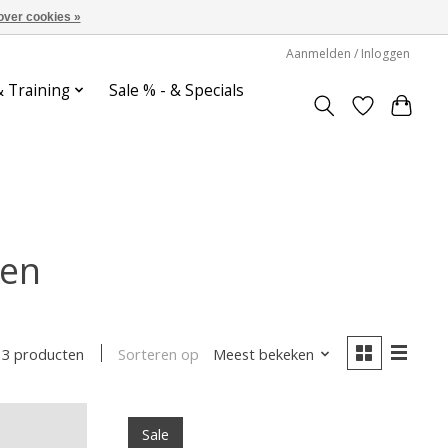
over cookies »
Aanmelden / Inloggen
& Training
Sale % - & Specials
ten
Sorteren op
Meest bekeken
3 producten
Sale