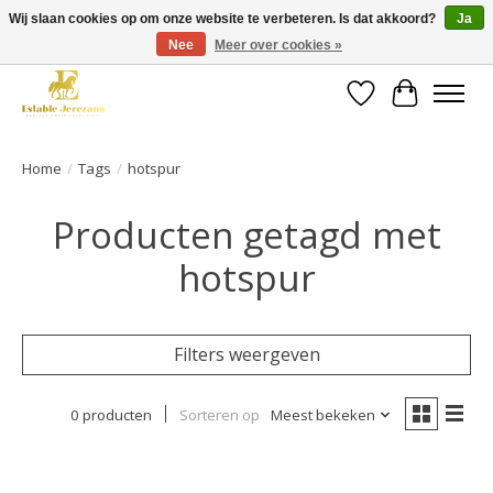
Wij slaan cookies op om onze website te verbeteren. Is dat akkoord?
Ja
Nee
Meer over cookies »
Gratis verzending vanaf €49 op een groot deel van ons assortiment
Verlanglijst
Winkelwa
Home
/
Tags
/
hotspur
Producten getagd met
hotspur
Filters weergeven
0 producten
Sorteren op
Meest bekeken