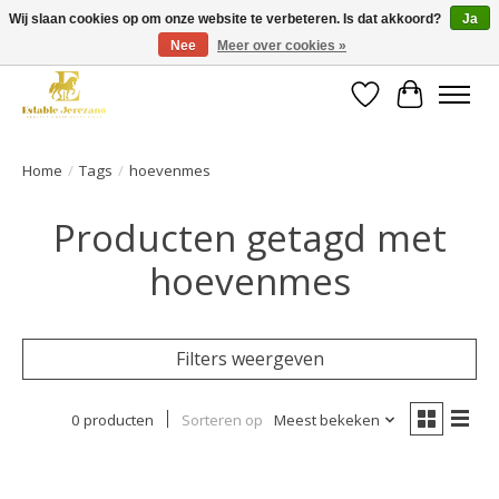
Wij slaan cookies op om onze website te verbeteren. Is dat akkoord?
Ja
Nee
Meer over cookies »
Gratis verzending vanaf €49 op een groot deel van ons assortiment
Verlanglijst
Winkelwa
Home
/
Tags
/
hoevenmes
Producten getagd met
hoevenmes
Filters weergeven
0 producten
Sorteren op
Meest bekeken