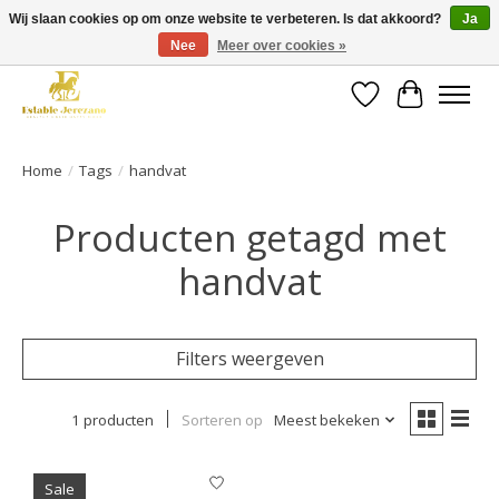
Wij slaan cookies op om onze website te verbeteren. Is dat akkoord?
Ja
Nee
Meer over cookies »
Gratis verzending vanaf €49 op een groot deel van ons assortiment
Verlanglijst
Winkelwa
Home
/
Tags
/
handvat
Producten getagd met
handvat
Filters weergeven
1 producten
Sorteren op
Meest bekeken
Sale