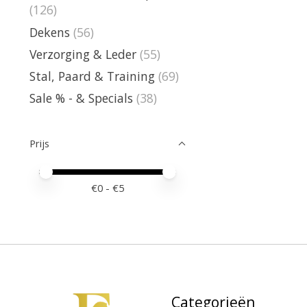
(126)
Dekens
(56)
Verzorging & Leder
(55)
Stal, Paard & Training
(69)
Sale % - & Specials
(38)
Prijs
Minimale prijswaarde
Price maximum value
€
0
- €
5
Categorieën