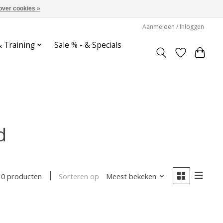
over cookies »
Aanmelden / Inloggen
& Training
Sale % - & Specials
d
Sorteren op
Meest bekeken
0 producten