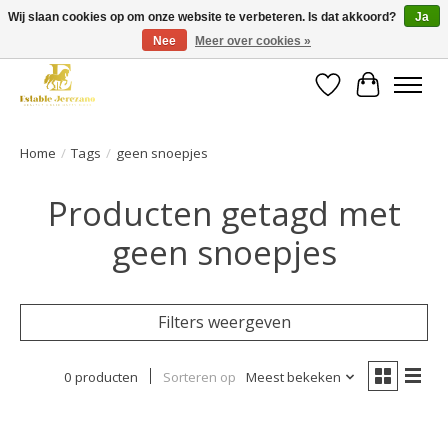
Wij slaan cookies op om onze website te verbeteren. Is dat akkoord?
Ja
Nee
Meer over cookies »
Gratis verzending vanaf €49 op een groot deel van ons assortiment
Verlanglijst
Winkelwa
Home
/
Tags
/
geen snoepjes
Producten getagd met
geen snoepjes
Filters weergeven
0 producten
Sorteren op
Meest bekeken