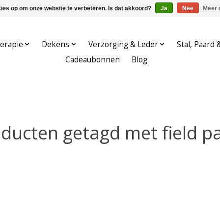
kies op om onze website te verbeteren. Is dat akkoord?
Ja
Nee
Meer 
erapie
Dekens
Verzorging & Leder
Stal, Paard 
Cadeaubonnen
Blog
ducten getagd met field p