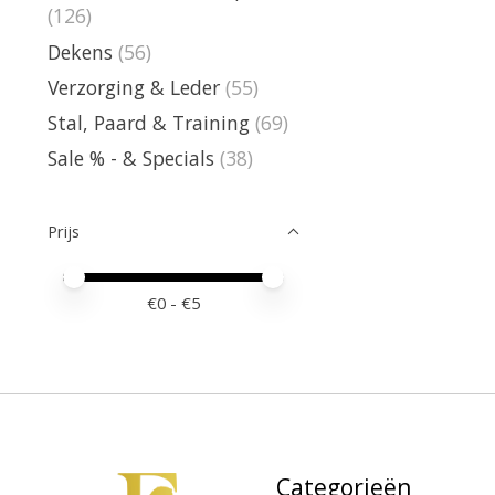
(126)
Dekens
(56)
Verzorging & Leder
(55)
Stal, Paard & Training
(69)
Sale % - & Specials
(38)
Prijs
Minimale prijswaarde
Price maximum value
€
0
- €
5
Categorieën