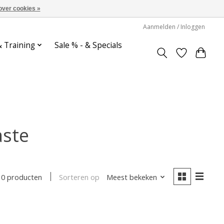
over cookies »
Aanmelden / Inloggen
& Training
Sale % - & Specials
aste
Sorteren op
Meest bekeken
0 producten