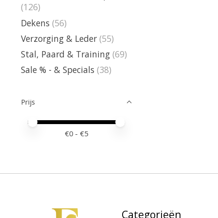
(126)
Dekens
(56)
Verzorging & Leder
(55)
Stal, Paard & Training
(69)
Sale % - & Specials
(38)
Prijs
Minimale prijswaarde
Price maximum value
€
0
- €
5
Categorieën