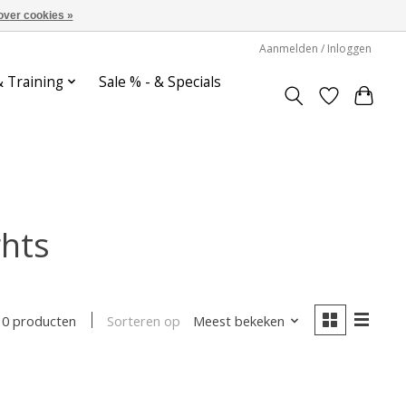
over cookies »
Aanmelden / Inloggen
& Training
Sale % - & Specials
ghts
Sorteren op
Meest bekeken
0 producten