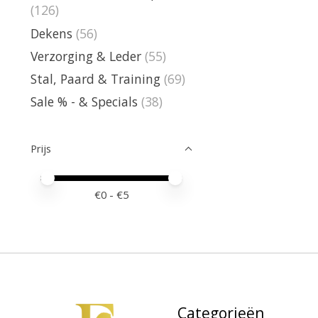
(126)
Dekens
(56)
Verzorging & Leder
(55)
Stal, Paard & Training
(69)
Sale % - & Specials
(38)
Prijs
Minimale prijswaarde
Price maximum value
€
0
- €
5
Categorieën