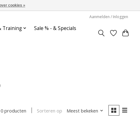
over cookies »
Aanmelden / Inloggen
& Training
Sale % - & Specials
o
Sorteren op
Meest bekeken
0 producten