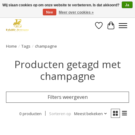
Wij slaan cookies op om onze website te verbeteren. Is dat akkoord?
Ja
Nee
Meer over cookies »
Gratis verzending vanaf €49 op een groot deel van ons assortiment
Verlanglijst
Winkelwa
Home
/
Tags
/
champagne
Producten getagd met
champagne
Filters weergeven
0 producten
Sorteren op
Meest bekeken