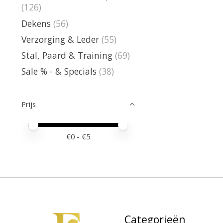
(126)
Dekens
(56)
Verzorging & Leder
(55)
Stal, Paard & Training
(69)
Sale % - & Specials
(38)
Prijs
Minimale prijswaarde
Price maximum value
€
0
- €
5
Categorieën