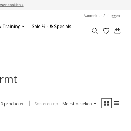
over cookies »
Aanmelden / Inloggen
& Training
Sale % - & Specials
ermt
Sorteren op
Meest bekeken
0 producten