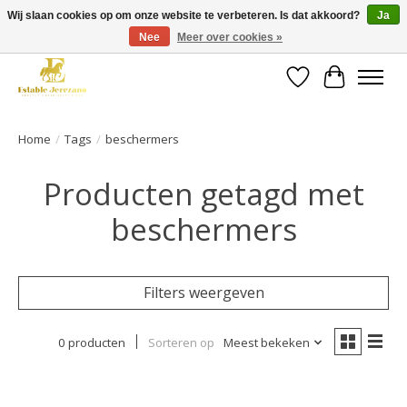
Wij slaan cookies op om onze website te verbeteren. Is dat akkoord?
Ja
Nee
Meer over cookies »
Gratis verzending vanaf €49 op een groot deel van ons assortiment
Verlanglijst
Winkelwa
Home
/
Tags
/
beschermers
Producten getagd met
beschermers
Filters weergeven
0 producten
Sorteren op
Meest bekeken