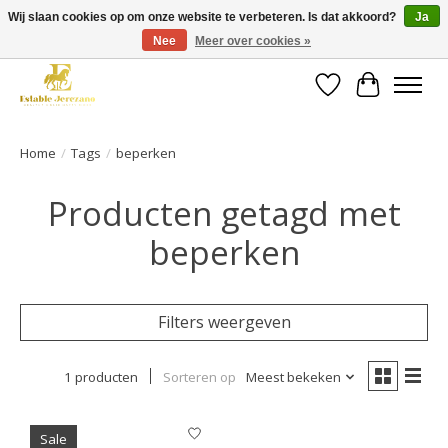
Wij slaan cookies op om onze website te verbeteren. Is dat akkoord?
Ja
Nee
Meer over cookies »
Gratis verzending vanaf €49 op een groot deel van ons assortiment
Verlanglijst
Winkelwa
Home
/
Tags
/
beperken
Producten getagd met
beperken
Filters weergeven
1 producten
Sorteren op
Meest bekeken
Sale