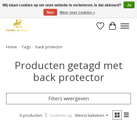
Wij slaan cookies op om onze website te verbeteren. Is dat akkoord?
Ja
Nee
Meer over cookies »
Gratis verzending vanaf €49 op een groot deel van ons assortiment
Verlanglijst
Winkelwa
Home
/
Tags
/
back protector
Producten getagd met
back protector
Filters weergeven
0 producten
Sorteren op
Meest bekeken