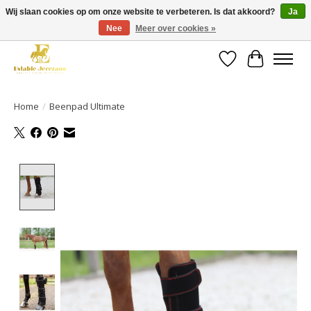
Wij slaan cookies op om onze website te verbeteren. Is dat akkoord?
Ja
Nee
Meer over cookies »
Gratis verzending vanaf €49 op een groot deel van ons assortiment
Verlanglijst
Winkelwa
Home
/
Beenpad Ultimate
Product image slideshow Items