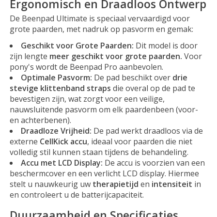
Ergonomisch en Draadloos Ontwerp
De Beenpad Ultimate is speciaal vervaardigd voor
grote paarden, met nadruk op pasvorm en gemak:
Geschikt voor Grote Paarden:
Dit model is door
zijn lengte
meer geschikt voor grote paarden.
Voor
pony's wordt de Beenpad Pro aanbevolen.
Optimale Pasvorm:
De pad beschikt over
drie
stevige klittenband straps
die overal op de pad te
bevestigen zijn, wat zorgt voor een veilige,
nauwsluitende pasvorm om elk paardenbeen (voor-
en achterbenen).
Draadloze Vrijheid:
De pad werkt draadloos via de
externe
CellKick accu
, ideaal voor paarden die niet
volledig stil kunnen staan tijdens de behandeling.
Accu met LCD Display:
De accu is voorzien van een
beschermcover en een verlicht LCD display. Hiermee
stelt u nauwkeurig uw
therapietijd
en
intensiteit
in
en controleert u de batterijcapaciteit.
Duurzaamheid en Specificaties