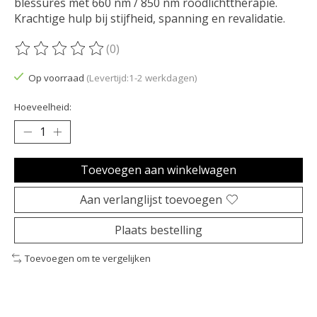
blessures met 660 nm / 850 nm roodlichttherapie.
Krachtige hulp bij stijfheid, spanning en revalidatie.
(0)
De beoordeling van dit product is
0
van de 5
Op voorraad
(Levertijd:1-2 werkdagen)
Hoeveelheid:
Toevoegen aan winkelwagen
Aan verlanglijst toevoegen
Plaats bestelling
Toevoegen om te vergelijken