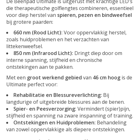
De Beenpad Ultimate is uitgerust met krachtige LED's
die therapeutische golflengtes combineren, essentieel
voor diep herstel van
spieren, pezen en bindweefsel
bij grotere paarden:
660 nm (Rood Licht):
Voor oppervlakkig herstel,
zoals huidproblemen en het verzachten van
littekenweefsel.
850 nm (Infrarood Licht):
Dringt diep door om
interne spanning, stijfheid en chronische
ontstekingen aan te pakken.
Met een
groot werkend gebied
van
46 cm hoog
is de
Ultimate perfect voor:
Rehabilitatie en Blessureverlichting:
Bij
langdurige of uitgebreide blessures aan de benen.
Spier- en Peesverzorging:
Vermindert (spier)pijn,
stijfheid en spanning na zware inspanning of training.
Ontstekingen en Huidproblemen:
Behandeling
van zowel oppervlakkige als diepere ontstekingen.